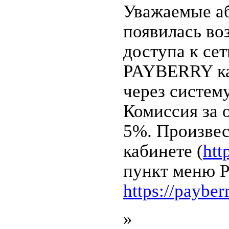
Уважаемые аб
появилась во
доступа к се
PAYBERRY ка
через систем
Комиссия за 
5%. Произвес
кабинете (
htt
пункт меню Pa
https://payber
»