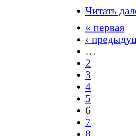
Читать дал
« первая
‹ предыду
…
2
3
4
5
6
7
8