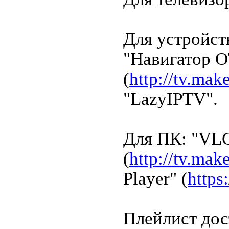
Для устройст
"Навигатор O
(
http://tv.ma
"LazyIPTV".
Для ПК: "VL
(
http://tv.ma
Player" (
https
Плейлист дос