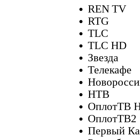
REN TV
RTG
TLC
TLC HD
Звезда
Телекафе
Новоросси
НТВ
ОплотТВ 
ОплотТВ2
Первый Ка